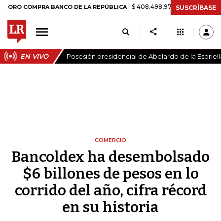
$ 408.498,97
+$ 8.753,81
+2,19%
COMPRA BANCO DE LA REPÚBLICA
SUSCRÍBASE
EN VIVO
Posesión presidencial de Abelardo de la Espriell
COMERCIO
Bancoldex ha desembolsado
$6 billones de pesos en lo
corrido del año, cifra récord
en su historia