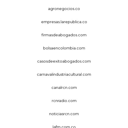
agronegocios.co
empresas.larepublica.co
firmasdeabogados.com
bolsaencolombia.com
casosdeexitoabogados.com
carnavalindustriacultural.com
canalrcn.com
rcnradio.com
noticiasrcn.com
lafm.com.co