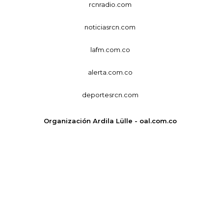
rcnradio.com
noticiasrcn.com
lafm.com.co
alerta.com.co
deportesrcn.com
Organización Ardila Lülle - oal.com.co