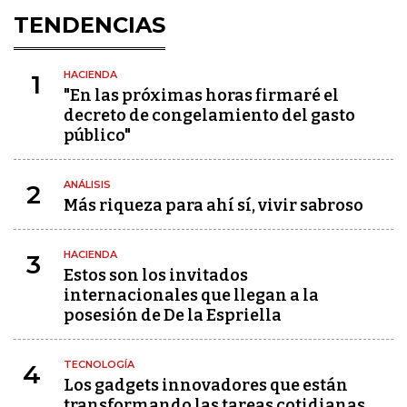
TENDENCIAS
HACIENDA
1
"En las próximas horas firmaré el
decreto de congelamiento del gasto
público"
ANÁLISIS
2
Más riqueza para ahí sí, vivir sabroso
HACIENDA
3
Estos son los invitados
internacionales que llegan a la
posesión de De la Espriella
TECNOLOGÍA
4
Los gadgets innovadores que están
transformando las tareas cotidianas