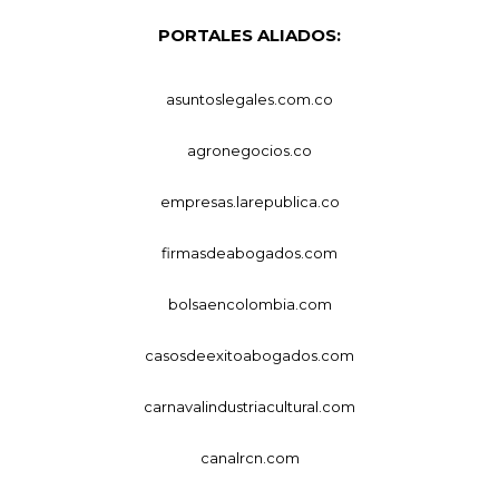
PORTALES ALIADOS:
asuntoslegales.com.co
agronegocios.co
empresas.larepublica.co
firmasdeabogados.com
bolsaencolombia.com
casosdeexitoabogados.com
carnavalindustriacultural.com
canalrcn.com