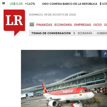
S$ 0,05
+1,40%
$ 408.498,9
ORO COMPRA BANCO DE LA REPÚBLICA
DOMINGO, 09 DE AGOSTO DE 2026
FINANZAS
ECONOMÍA
EMPRESAS
OCIO
G
TEMAS DE CONVERSACIÓN
ECONOMÍA
GOBIE