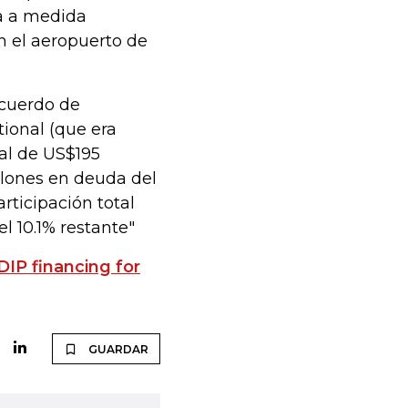
ta a medida
n el aeropuerto de
acuerdo de
tional (que era
tal de US$195
llones en deuda del
rticipación total
l 10.1% restante"
IP financing for
GUARDAR