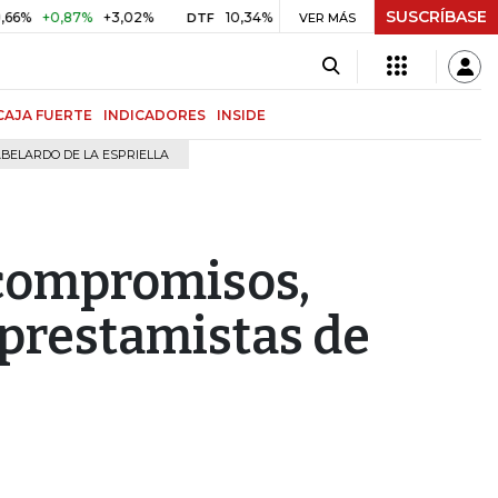
SUSCRÍBASE
0,87%
+3,02%
10,34%
+0,10%
+0,98%
$ 417,01
+$ 
DTF
VER MÁS
UVR
CAJA FUERTE
INDICADORES
INSIDE
BELARDO DE LA ESPRIELLA
 compromisos,
 prestamistas de