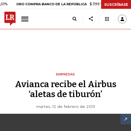
$ 399.745,16
+$ 2.295,71
+0,
ORO COMPRA BANCO DE LA REPÚBLICA
SUSCRÍBASE
EMPRESAS
Avianca recibe el Airbus
‘aletas de tiburón’
martes, 12 de febrero de 2013