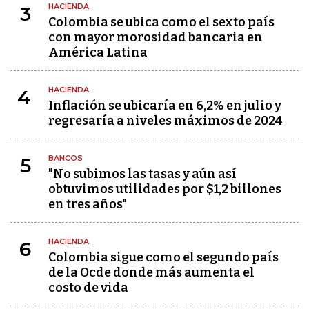
HACIENDA
3
Colombia se ubica como el sexto país
con mayor morosidad bancaria en
América Latina
HACIENDA
4
Inflación se ubicaría en 6,2% en julio y
regresaría a niveles máximos de 2024
BANCOS
5
"No subimos las tasas y aún así
obtuvimos utilidades por $1,2 billones
en tres años"
HACIENDA
6
Colombia sigue como el segundo país
de la Ocde donde más aumenta el
costo de vida