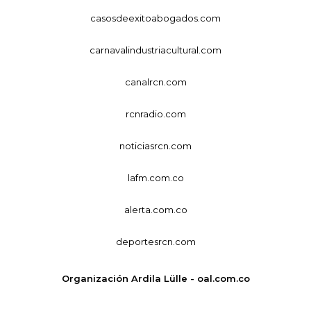
casosdeexitoabogados.com
carnavalindustriacultural.com
canalrcn.com
rcnradio.com
noticiasrcn.com
lafm.com.co
alerta.com.co
deportesrcn.com
Organización Ardila Lülle - oal.com.co