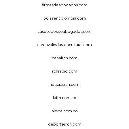
firmasdeabogados.com
bolsaencolombia.com
casosdeexitoabogados.com
carnavalindustriacultural.com
canalrcn.com
rcnradio.com
noticiasrcn.com
lafm.com.co
alerta.com.co
deportesrcn.com