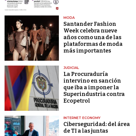
MODA
Santander Fashion
Week celebra nueve
años como una de las
plataformas de moda
más importantes
JUDICIAL
La Procuraduría
intervino en sanción
que iba a imponer la
Superindustria contra
Ecopetrol
INTERNET ECONOMY
Ciberseguridad: del área
de TI a las juntas