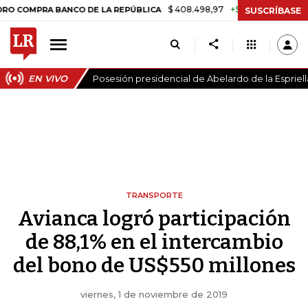
$ 408.498,97
+$ 8.753,81
+2,19%
RA BANCO DE LA REPÚBLICA
TA
SUSCRÍBASE
EN VIVO
Posesión presidencial de Abelardo de la Espriell
TRANSPORTE
Avianca logró participación
de 88,1% en el intercambio
del bono de US$550 millones
viernes, 1 de noviembre de 2019