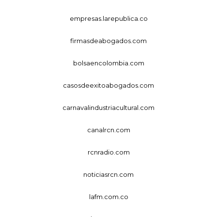
empresas.larepublica.co
firmasdeabogados.com
bolsaencolombia.com
casosdeexitoabogados.com
carnavalindustriacultural.com
canalrcn.com
rcnradio.com
noticiasrcn.com
lafm.com.co