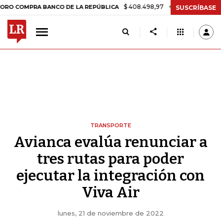
$ 408.498,97
+$ 8.753,81
+2,19%
MPRA BANCO DE LA REPÚBLICA
T
SUSCRÍBASE
TRANSPORTE
Avianca evalúa renunciar a
tres rutas para poder
ejecutar la integración con
Viva Air
lunes, 21 de noviembre de 2022