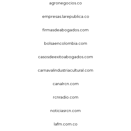
agronegocios.co
empresas.larepublica.co
firmasdeabogados.com
bolsaencolombia.com
casosdeexitoabogados.com
carnavalindustriacultural.com
canalrcn.com
rcnradio.com
noticiasrcn.com
lafm.com.co