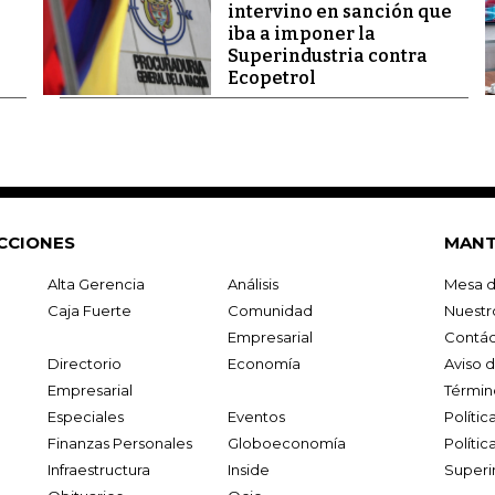
intervino en sanción que
iba a imponer la
Superindustria contra
Ecopetrol
CCIONES
MANT
Alta Gerencia
Análisis
Mesa d
Caja Fuerte
Comunidad
Nuestr
Empresarial
Contác
Directorio
Economía
Aviso 
Empresarial
Términ
Especiales
Eventos
Políti
Finanzas Personales
Globoeconomía
Polític
Infraestructura
Inside
Superi