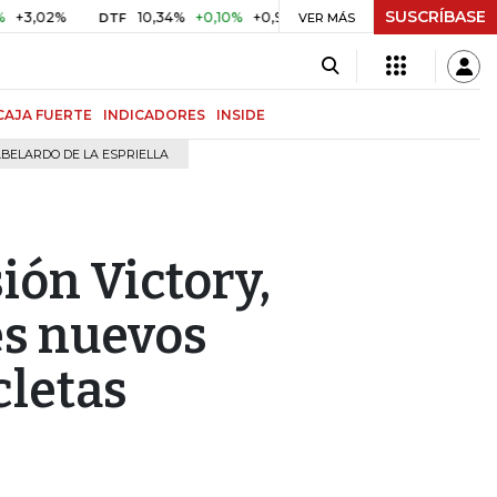
SUSCRÍBASE
2%
10,34%
+0,10%
+0,98%
$ 416,96
+$ 0,05
+0,01%
DTF
UVR
VER MÁS
CAJA FUERTE
INDICADORES
INSIDE
BELARDO DE LA ESPRIELLA
ión Victory,
es nuevos
cletas