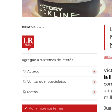
Foto:
Auteco
DIEG
Agregue a sus temas de interés
Vic
Auteco
la 
Ventas de motocicletas
com
adq
Motos
mil
Jua
Administre sus temas