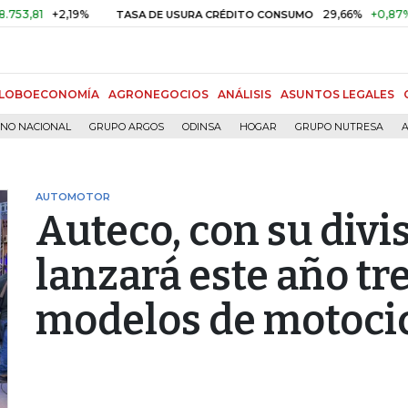
+2,19%
29,66%
+0,87%
+3,0
TASA DE USURA CRÉDITO CONSUMO
LOBOECONOMÍA
AGRONEGOCIOS
ANÁLISIS
ASUNTOS LEGALES
RNO NACIONAL
GRUPO ARGOS
ODINSA
HOGAR
GRUPO NUTRESA
A
AUTOMOTOR
Auteco, con su divis
lanzará este año tr
modelos de motoci