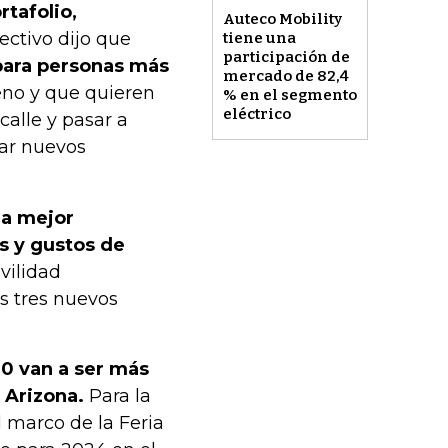
rtafolio,
Auteco Mobility
irectivo dijo que
tiene una
participación de
para personas más
mercado de 82,4
eno y que quieren
% en el segmento
eléctrico
alle y pasar a
ar nuevos
la mejor
s y gustos de
vilidad
s tres nuevos
0 van a ser más
 Arizona.
Para la
 marco de la Feria