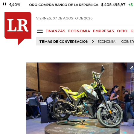
40%
$ 408.498,97
+$ 8.753,81
ORO COMPRA BANCO DE LA REPÚBLICA
VIERNES, 07 DE AGOSTO DE 2026
FINANZAS
ECONOMÍA
EMPRESAS
OCIO
G
TEMAS DE CONVERSACIÓN
ECONOMÍA
GOBIE