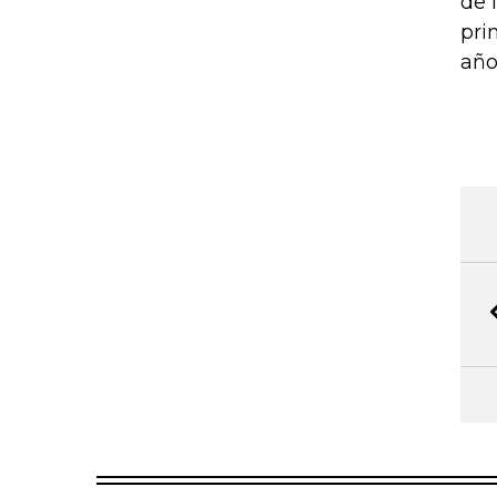
de 
pri
año