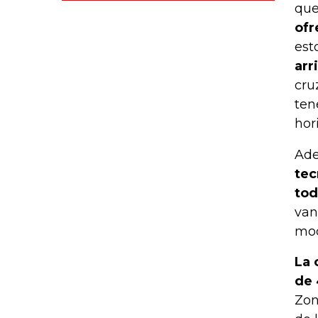
que
ofr
est
arr
cru
ten
hor
Ade
tec
tod
van
mod
La 
de 
Zon