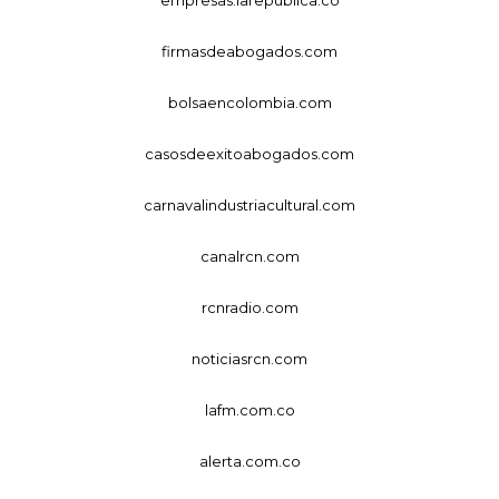
firmasdeabogados.com
bolsaencolombia.com
casosdeexitoabogados.com
carnavalindustriacultural.com
canalrcn.com
rcnradio.com
noticiasrcn.com
lafm.com.co
alerta.com.co