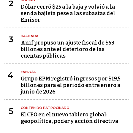
BOLSAS
2
Dólar cerró $25 a la baja y volvió a la
senda bajista pese a las subastas del
Emisor
HACIENDA
3
Anif propuso un ajuste fiscal de $53
billones ante el deterioro de las
cuentas públicas
ENERGÍA
4
Grupo EPM registró ingresos por $19,5
billones para el periodo entre enero a
junio de 2026
CONTENIDO PATROCINADO
5
El CEO en el nuevo tablero global:
geopolítica, poder y acción directiva