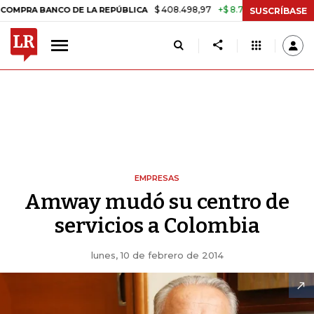
$ 408.498,97
+$ 8.753,81
+2,19%
ANCO DE LA REPÚBLICA
TASA D
SUSCRÍBASE
EMPRESAS
Amway mudó su centro de
servicios a Colombia
lunes, 10 de febrero de 2014