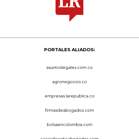
PORTALES ALIADOS:
asuntoslegales.com.co
agronegocios.co
empresas.larepublica.co
firmasdeabogados.com
bolsaencolombia.com
casosdeexitoabogados.com