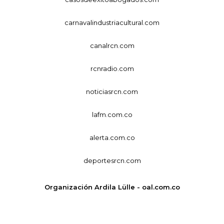
carnavalindustriacultural.com
canalrcn.com
rcnradio.com
noticiasrcn.com
lafm.com.co
alerta.com.co
deportesrcn.com
Organización Ardila Lülle - oal.com.co