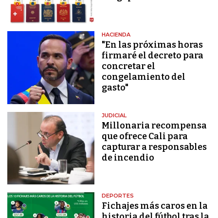
HACIENDA
"En las próximas horas
firmaré el decreto para
concretar el
congelamiento del
gasto"
JUDICIAL
Millonaria recompensa
que ofrece Cali para
capturar a responsables
de incendio
DEPORTES
Fichajes más caros en la
historia del fútbol tras la