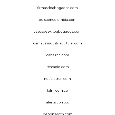
firmasdeabogados.com
bolsaencolombia.com
casosdeexitoabogados.com
carnavalindustriacultural.com
canalrcn.com
rcnradio.com
noticiasrcn.com
lafm.com.co
alerta.com.co
deportesrcn.com