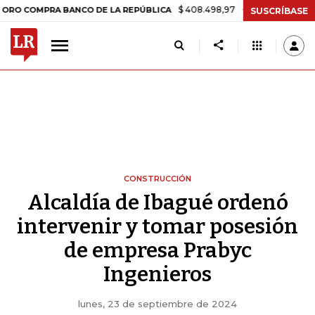
$ 408.498,97
+$ 8.753,81
+2,19%
MPRA BANCO DE LA REPÚBLICA
T
SUSCRÍBASE
CONSTRUCCIÓN
Alcaldía de Ibagué ordenó
intervenir y tomar posesión
de empresa Prabyc
Ingenieros
lunes, 23 de septiembre de 2024