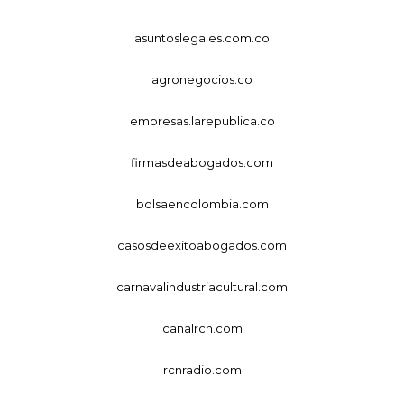
asuntoslegales.com.co
agronegocios.co
empresas.larepublica.co
firmasdeabogados.com
bolsaencolombia.com
casosdeexitoabogados.com
carnavalindustriacultural.com
canalrcn.com
rcnradio.com