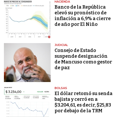
HACIENDA
Banco de la República
elevó su pronóstico de
inflación a 6,9% a cierre
de año por El Niño
JUDICIAL
Consejo de Estado
suspende designación
de Mancuso como gestor
de paz
BOLSAS
El dólar retomó su senda
bajista y cerró en a
$3.204,61, es decir, $25,83
por debajo de la TRM