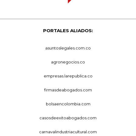
PORTALES ALIADOS:
asuntoslegales.com.co
agronegocios.co
empresas.larepublica.co
firmasdeabogados.com
bolsaencolombia.com
casosdeexitoabogados.com
carnavalindustriacultural.com