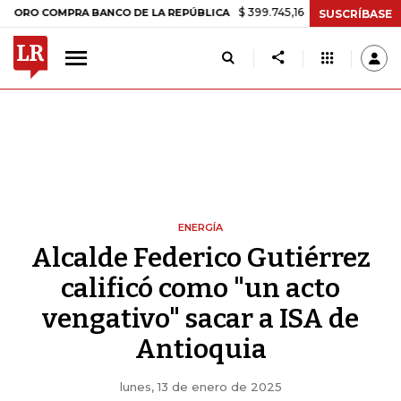
$ 399.745,16
+$ 2.295,71
+0,58%
OMPRA BANCO DE LA REPÚBLICA
SUSCRÍBASE
ENERGÍA
Alcalde Federico Gutiérrez
calificó como "un acto
vengativo" sacar a ISA de
Antioquia
lunes, 13 de enero de 2025