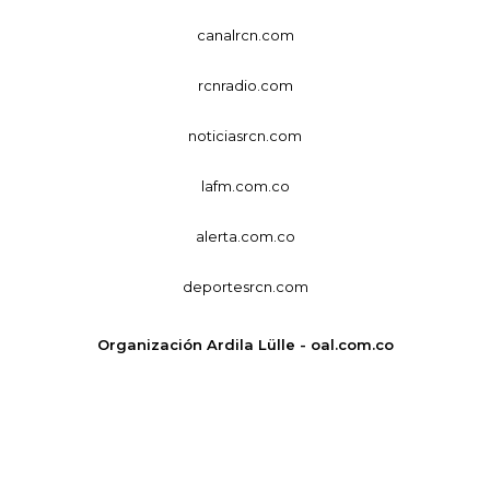
canalrcn.com
rcnradio.com
noticiasrcn.com
lafm.com.co
alerta.com.co
deportesrcn.com
Organización Ardila Lülle - oal.com.co