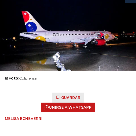
Foto:
Colprensa
GUARDAR
UNIRSE A WHATSAPP
MELISA ECHEVERRI