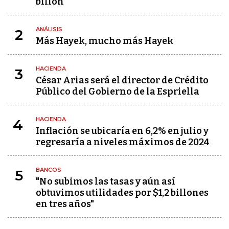
billón
ANÁLISIS
2
Más Hayek, mucho más Hayek
HACIENDA
3
César Arias será el director de Crédito
Público del Gobierno de la Espriella
HACIENDA
4
Inflación se ubicaría en 6,2% en julio y
regresaría a niveles máximos de 2024
BANCOS
5
"No subimos las tasas y aún así
obtuvimos utilidades por $1,2 billones
en tres años"