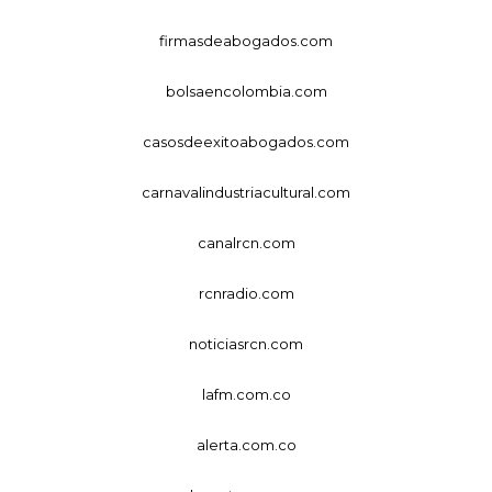
firmasdeabogados.com
bolsaencolombia.com
casosdeexitoabogados.com
carnavalindustriacultural.com
canalrcn.com
rcnradio.com
noticiasrcn.com
lafm.com.co
alerta.com.co