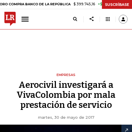
$ 399.745,16
+$ 2.295,71
+0,58%
MPRA BANCO DE LA REPÚBLICA
T
SUSCRÍBASE
EMPRESAS
Aerocivil investigará a
VivaColombia por mala
prestación de servicio
martes, 30 de mayo de 2017