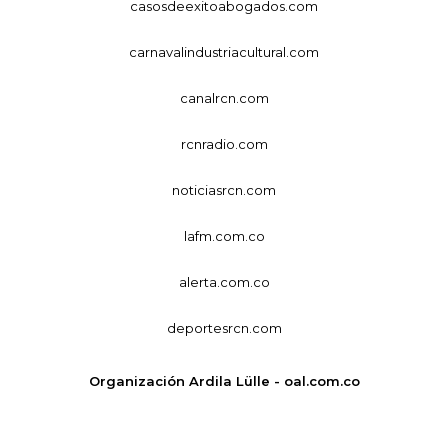
casosdeexitoabogados.com
carnavalindustriacultural.com
canalrcn.com
rcnradio.com
noticiasrcn.com
lafm.com.co
alerta.com.co
deportesrcn.com
Organización Ardila Lülle - oal.com.co