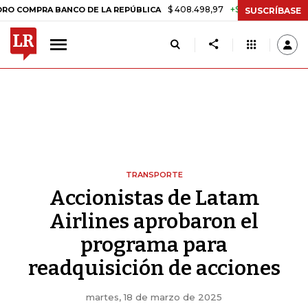
$ 408.498,97
+$ 8.753,81
+2,19%
PRA BANCO DE LA REPÚBLICA
TA
SUSCRÍBASE
TRANSPORTE
Accionistas de Latam
Airlines aprobaron el
programa para
readquisición de acciones
martes, 18 de marzo de 2025