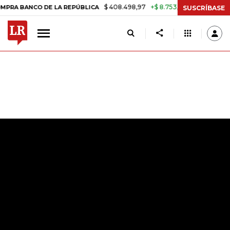
$ 408.498,97
+$ 8.753,81
+2,19%
NCO DE LA REPÚBLICA
TASA DE 
SUSCRÍBASE