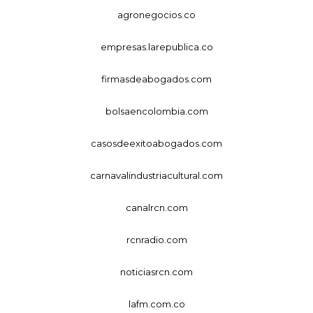
agronegocios.co
empresas.larepublica.co
firmasdeabogados.com
bolsaencolombia.com
casosdeexitoabogados.com
carnavalindustriacultural.com
canalrcn.com
rcnradio.com
noticiasrcn.com
lafm.com.co