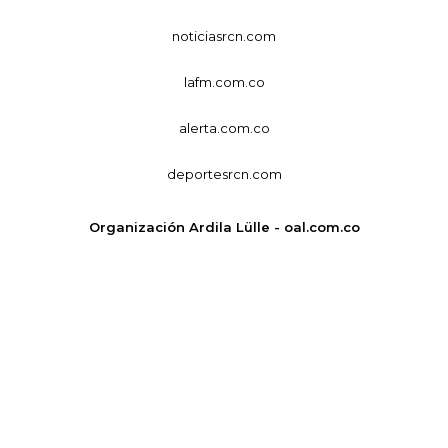
noticiasrcn.com
lafm.com.co
alerta.com.co
deportesrcn.com
Organización Ardila Lülle - oal.com.co