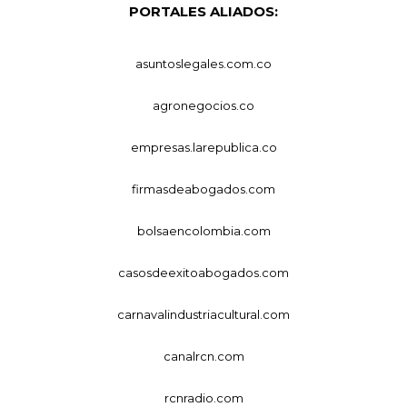
PORTALES ALIADOS:
asuntoslegales.com.co
agronegocios.co
empresas.larepublica.co
firmasdeabogados.com
bolsaencolombia.com
casosdeexitoabogados.com
carnavalindustriacultural.com
canalrcn.com
rcnradio.com