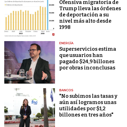
Ofensiva migratoria de
Trump lleva las órdenes
de deportación a su
nivel más alto desde
1998
ENERGÍA
Superservicios estima
que usuarios han
pagado $24,9 billones
por obras inconclusas
BANCOS
"No subimos las tasas y
aún así logramos unas
utilidades por $1,2
billones en tres años"