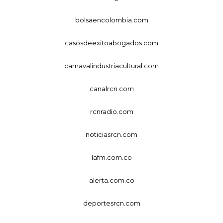
bolsaencolombia.com
casosdeexitoabogados.com
carnavalindustriacultural.com
canalrcn.com
rcnradio.com
noticiasrcn.com
lafm.com.co
alerta.com.co
deportesrcn.com