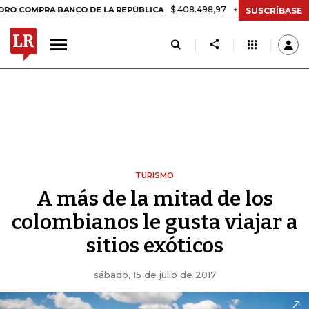
$ 408.498,97
+$ 8.753,81
+2,19%
PRA BANCO DE LA REPÚBLICA
TA
SUSCRÍBASE
TURISMO
A más de la mitad de los
colombianos le gusta viajar a
sitios exóticos
sábado, 15 de julio de 2017