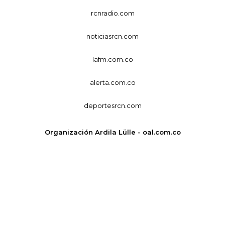
rcnradio.com
noticiasrcn.com
lafm.com.co
alerta.com.co
deportesrcn.com
Organización Ardila Lülle - oal.com.co