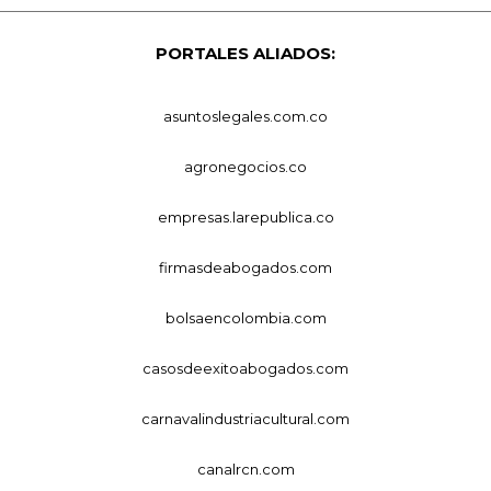
PORTALES ALIADOS:
asuntoslegales.com.co
agronegocios.co
empresas.larepublica.co
firmasdeabogados.com
bolsaencolombia.com
casosdeexitoabogados.com
carnavalindustriacultural.com
canalrcn.com