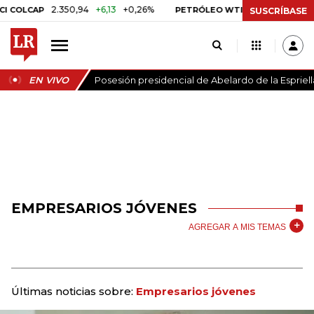
2.350,94
+6,13
+0,26%
US$ 78,01
US$ 2,92
LCAP
PETRÓLEO WTI
SUSCRÍBASE
EN VIVO
Posesión presidencial de Abelardo de la Espriell
EMPRESARIOS JÓVENES
AGREGAR A MIS TEMAS
Últimas noticias sobre:
Empresarios jóvenes