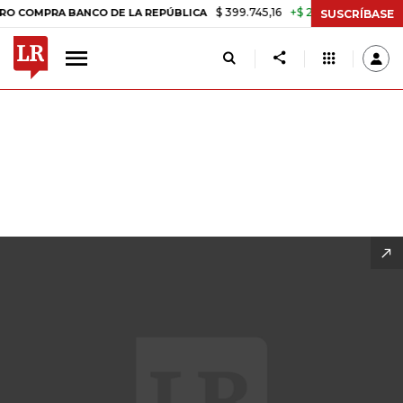
$ 399.745,16
+$ 2.295,71
+0,58%
 DE LA REPÚBLICA
TASA DE USU
SUSCRÍBASE