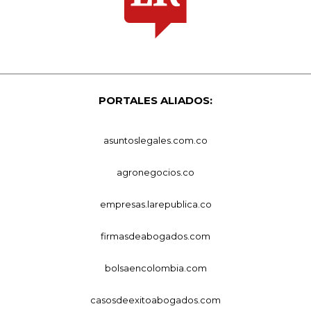
PORTALES ALIADOS:
asuntoslegales.com.co
agronegocios.co
empresas.larepublica.co
firmasdeabogados.com
bolsaencolombia.com
casosdeexitoabogados.com