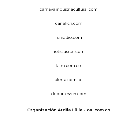
carnavalindustriacultural.com
canalrcn.com
rcnradio.com
noticiasrcn.com
lafm.com.co
alerta.com.co
deportesrcn.com
Organización Ardila Lülle - oal.com.co