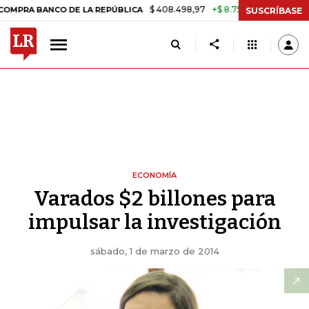
$ 408.498,97
+$ 8.753,81
+2,19%
ANCO DE LA REPÚBLICA
TASA DE
SUSCRÍBASE
ECONOMÍA
Varados $2 billones para
impulsar la investigación
sábado, 1 de marzo de 2014