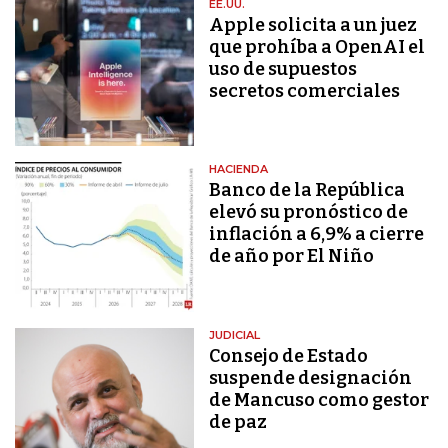
EE.UU.
Apple solicita a un juez
que prohíba a OpenAI el
uso de supuestos
secretos comerciales
HACIENDA
Banco de la República
elevó su pronóstico de
inflación a 6,9% a cierre
de año por El Niño
JUDICIAL
Consejo de Estado
suspende designación
de Mancuso como gestor
de paz