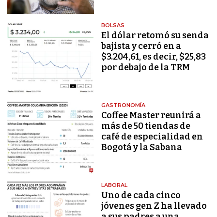
BOLSAS
El dólar retomó su senda
bajista y cerró en a
$3.204,61, es decir, $25,83
por debajo de la TRM
GASTRONOMÍA
Coffee Master reunirá a
más de 50 tiendas de
café de especialidad en
Bogotá y la Sabana
LABORAL
Uno de cada cinco
jóvenes gen Z ha llevado
a sus padres a una