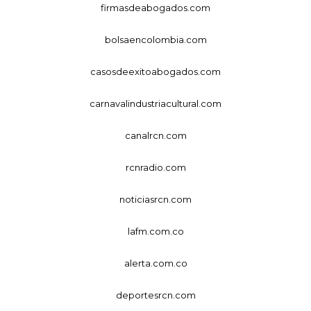
firmasdeabogados.com
bolsaencolombia.com
casosdeexitoabogados.com
carnavalindustriacultural.com
canalrcn.com
rcnradio.com
noticiasrcn.com
lafm.com.co
alerta.com.co
deportesrcn.com