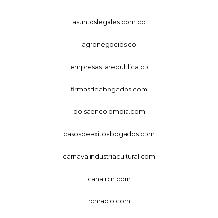
asuntoslegales.com.co
agronegocios.co
empresas.larepublica.co
firmasdeabogados.com
bolsaencolombia.com
casosdeexitoabogados.com
carnavalindustriacultural.com
canalrcn.com
rcnradio.com