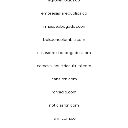
agronegocios.co
empresas.larepublica.co
firmasdeabogados.com
bolsaencolombia.com
casosdeexitoabogados.com
carnavalindustriacultural.com
canalrcn.com
rcnradio.com
noticiasrcn.com
lafm.com.co