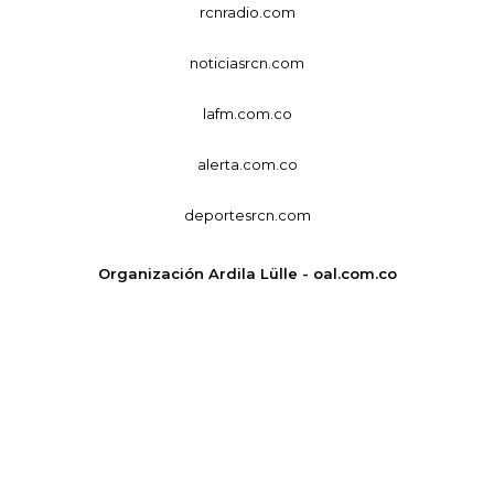
rcnradio.com
noticiasrcn.com
lafm.com.co
alerta.com.co
deportesrcn.com
Organización Ardila Lülle - oal.com.co