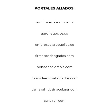
PORTALES ALIADOS:
asuntoslegales.com.co
agronegocios.co
empresas.larepublica.co
firmasdeabogados.com
bolsaencolombia.com
casosdeexitoabogados.com
carnavalindustriacultural.com
canalrcn.com