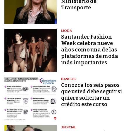
Ministerio de
Transporte
MODA
Santander Fashion
Week celebra nueve
años como una de las
plataformas de moda
más importantes
BANCOS
Conozca los seis pasos
que usted debe seguir si
quiere solicitar un
crédito este curso
JUDICIAL