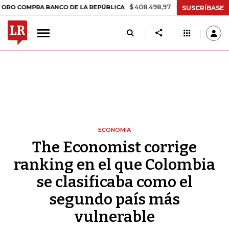
$ 408.498,97
+$ 8.753,81
+2,19%
MPRA BANCO DE LA REPÚBLICA
T
SUSCRÍBASE
ECONOMÍA
The Economist corrige
ranking en el que Colombia
se clasificaba como el
segundo país más
vulnerable