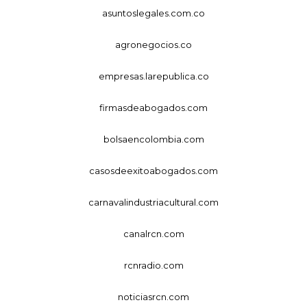
asuntoslegales.com.co
agronegocios.co
empresas.larepublica.co
firmasdeabogados.com
bolsaencolombia.com
casosdeexitoabogados.com
carnavalindustriacultural.com
canalrcn.com
rcnradio.com
noticiasrcn.com