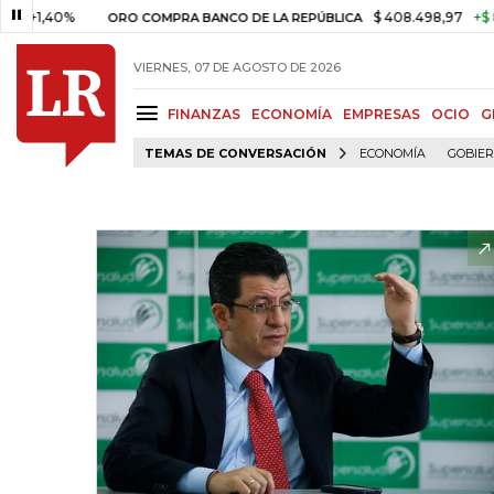
,40%
$ 408.498,97
+$ 8.753,8
ORO COMPRA BANCO DE LA REPÚBLICA
VIERNES, 07 DE AGOSTO DE 2026
FINANZAS
ECONOMÍA
EMPRESAS
OCIO
G
TEMAS DE CONVERSACIÓN
ECONOMÍA
GOBIE