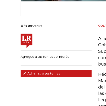
Foto:
Archivo
COL
A l
Gob
Sup
Agregue a sus temas de interés
com
bus
Administre sus temas
Héc
Man
del
las
lle