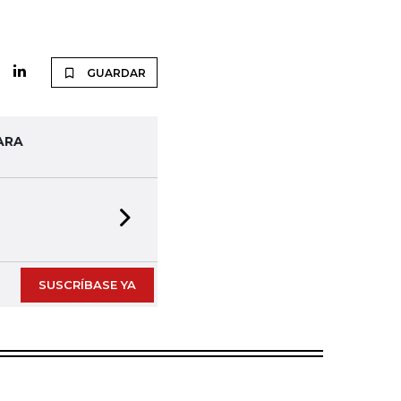
GUARDAR
ARA
Next slide
SUSCRÍBASE YA