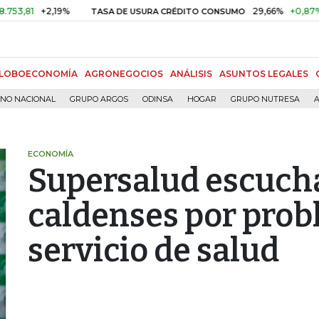
1
+2,19%
29,66%
+0,87%
+3,
TASA DE USURA CRÉDITO CONSUMO
LOBOECONOMÍA
AGRONEGOCIOS
ANÁLISIS
ASUNTOS LEGALES
RNO NACIONAL
GRUPO ARGOS
ODINSA
HOGAR
GRUPO NUTRESA
A
ECONOMÍA
Supersalud escucha
caldenses por prob
servicio de salud