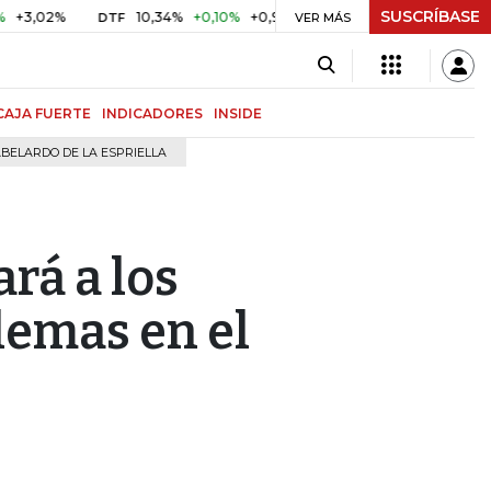
SUSCRÍBASE
02%
10,34%
+0,10%
+0,98%
$ 416,91
+$ 0,05
+0,01%
DTF
UVR
VER MÁS
CAJA FUERTE
INDICADORES
INSIDE
BELARDO DE LA ESPRIELLA
rá a los
lemas en el