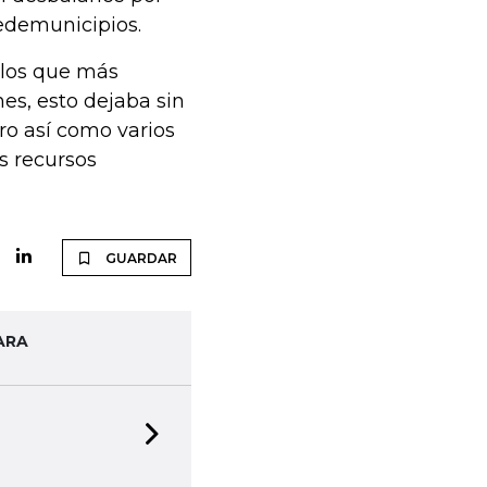
Fedemunicipios.
e los que más
es, esto dejaba sin
ro así como varios
os recursos
GUARDAR
ARA
Next slide