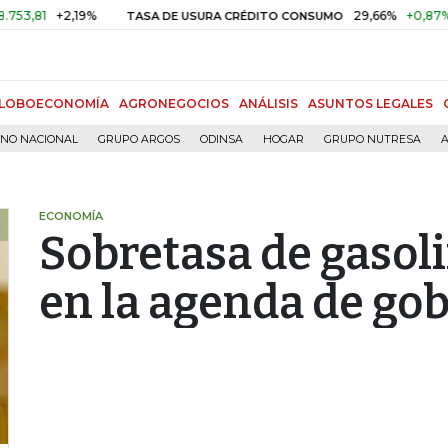
+2,19%
29,66%
+0,87%
+3,0
TASA DE USURA CRÉDITO CONSUMO
LOBOECONOMÍA
AGRONEGOCIOS
ANÁLISIS
ASUNTOS LEGALES
RNO NACIONAL
GRUPO ARGOS
ODINSA
HOGAR
GRUPO NUTRESA
A
ECONOMÍA
Sobretasa de gasol
en la agenda de go