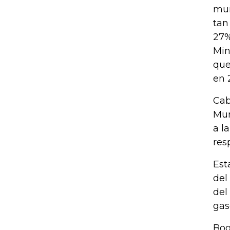
mun
tan
27%
Min
que
en 
Cab
Mun
a l
res
Est
del
del
gas
Bog