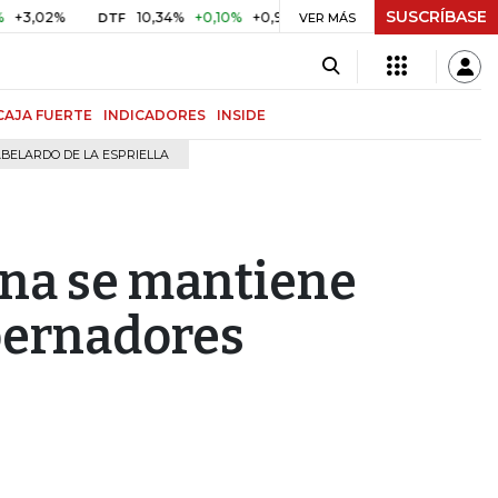
SUSCRÍBASE
2%
10,34%
+0,10%
+0,98%
$ 416,96
+$ 0,05
+0,01%
DTF
UVR
VER MÁS
CAJA FUERTE
INDICADORES
INSIDE
BELARDO DE LA ESPRIELLA
ina se mantiene
bernadores