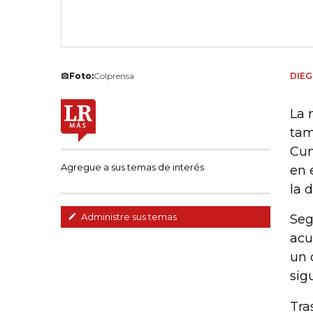
Foto:
Colprensa
DIE
La 
tam
Cun
Agregue a sus temas de interés
en 
la 
Administre sus temas
Seg
acu
un 
sig
Tra