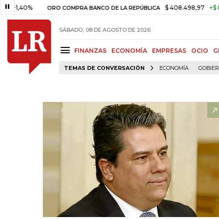
40%
$ 408.498,97
+$ 8.753,81
ORO COMPRA BANCO DE LA REPÚBLICA
SÁBADO, 08 DE AGOSTO DE 2026
FINANZAS
ECONOMÍA
EMPRESAS
OCIO
G
TEMAS DE CONVERSACIÓN
ECONOMÍA
GOBIE