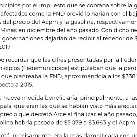
icipios por el impuesto que se cobraba sobre la 
 afectados como la FND previó lo harían con el b
 del precio del Acpm y la gasolina, respectivamen
Minas en diciembre del año pasado. Con dicho rec
 gobernaciones dejarían de recibir al rededor de
2017.
e recordar que las cifras presentadas por la Fede
icipios (Fedemunicipios) estipulaban que la pérd
a que planteaba la FND, aproximándola a los $338
pecto a 2015.
a nueva medida beneficiaría, principalmente, a l
 país, que eran las que se habían visto más afect
 precio que decretó Arce al finalizar el año pasado,
olina habría pasado de $5.079 a $3.663 y el Acpm d
otá, precisamente, era la más damnificada con u