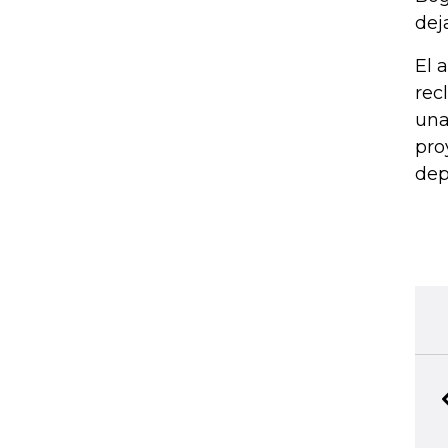
dej
El 
rec
una
pro
dep