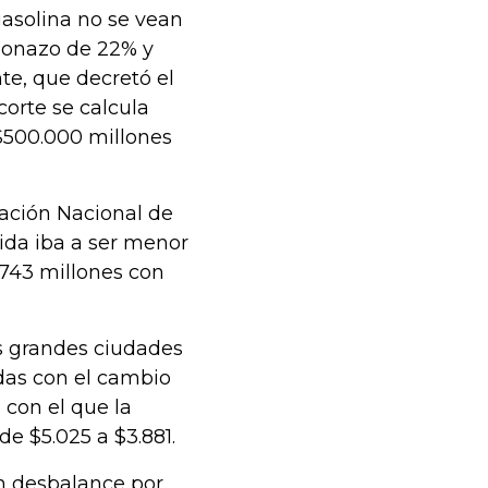
gasolina no se vean
ajonazo de 22% y
te, que decretó el
orte se calcula
 $500.000 millones
ración Nacional de
ida iba a ser menor
.743 millones con
as grandes ciudades
adas con el cambio
 con el que la
e $5.025 a $3.881.
n desbalance por