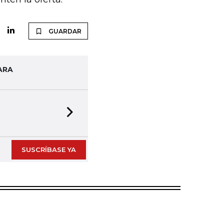
GUARDAR
ARA
Next slide
SUSCRÍBASE YA