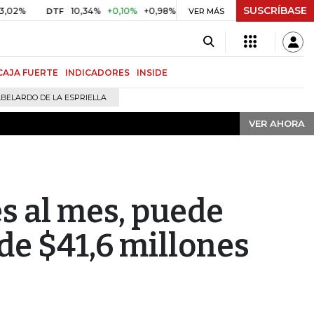
SUSCRÍBASE
VER AHORA
10,34%
+0,10%
+0,98%
$ 416,91
+$ 0,05
+0,01%
DTF
UVR
VER MÁS
CAJA FUERTE
INDICADORES
INSIDE
BELARDO DE LA ESPRIELLA
VER AHORA
es al mes, puede
 de $41,6 millones