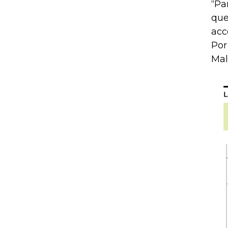
“Pa
que
acc
Por
Mal