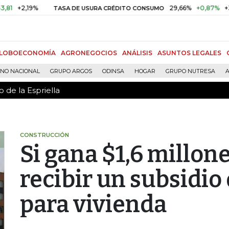
 de la Espriella
2,19%
29,66%
+0,87%
+3,02%
TASA DE USURA CRÉDITO CONSUMO
LOBOECONOMÍA
AGRONEGOCIOS
ANÁLISIS
ASUNTOS LEGALES
RNO NACIONAL
GRUPO ARGOS
ODINSA
HOGAR
GRUPO NUTRESA
A
 de la Espriella
CONSTRUCCIÓN
Si gana $1,6 millon
recibir un subsidio
para vivienda