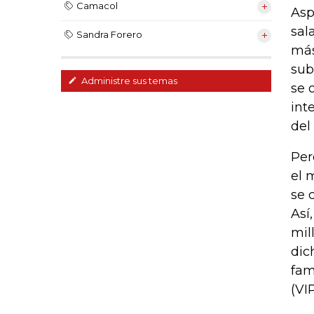
Camacol
Asp
sal
Sandra Forero
más
sub
Administre sus temas
se 
int
del
Per
el 
se 
Así
mil
dic
fam
(VIP