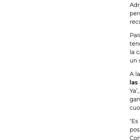
Adr
per
rec
Par
ten
la 
un 
A l
las
Ya’
gan
cuot
“Es
pos
Con