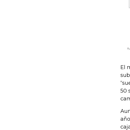
El 
sub
“su
50 
cam
Aun
año
caj