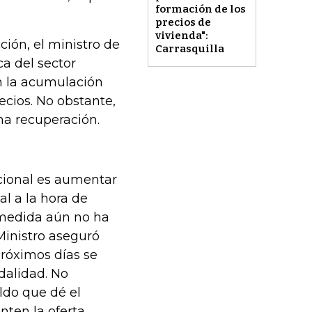
formación de los
precios de
vivienda":
ión, el ministro de
Carrasquilla
ca del sector
en la acumulación
ecios. No obstante,
na recuperación.
cional es aumentar
al a la hora de
medida aún no ha
Ministro aseguró
próximos días se
dalidad. No
ldo que dé el
ten la oferta.