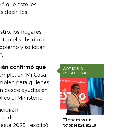
ró que esto les
s decir, los
stro, los hogares
itan el subsidio a
bierno y solicitan
”.
bién confirmó que
ARTÍCULO
RELACIONADO
emplo, en ‘Mi Casa
ambién para quienes
an desde ayudas en
licó el Ministerio.
ncidirán
eto de
"Tenemos un
hasta 2025”, explicó
problema en la