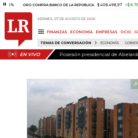
Posesión presidencial de Abelardo
EN VIVO
$ 408.498,97
+$ 8.753,81
+
ORO COMPRA BANCO DE LA REPÚBLICA
VIERNES, 07 DE AGOSTO DE 2026
FINANZAS
ECONOMÍA
EMPRESAS
OCIO
G
TEMAS DE CONVERSACIÓN
ECONOMÍA
GOBIE
Posesión presidencial de Abelardo
EN VIVO