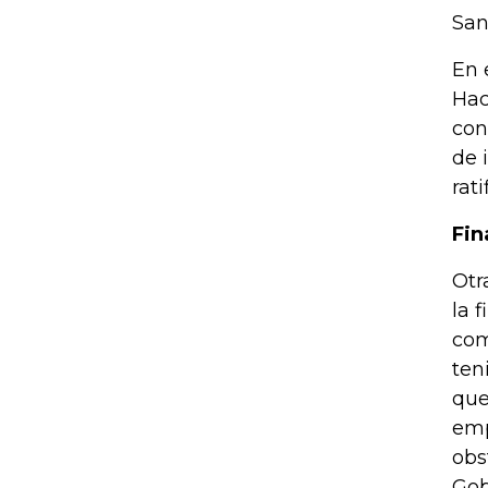
San
En 
Hac
con
de 
rat
Fin
Otr
la 
com
ten
que
emp
obs
Gob