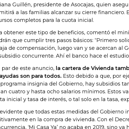
iana Guillén, presidente de Asocajas, quien asegu
mitirá a las familias alcanzar su cierre financiero. E
ursos completos para la cuota inicial.
a obtener este tipo de beneficios, comentó el mini
drán que cumplir tres pasos básicos: “Primero solic
caja de compensación, luego van y se acercan al Go
subsidio concurrente. Ahí el banco hace el estudio
a par de este anuncio,
la cartera de Vivienda tam
 ayudas son para todos.
Esto debido a que, por ej
, programa insignia del Gobierno, hay subsidios t
an cuatro y hasta ocho salarios mínimos. Estos v
a inicial y tasa de interés, o tal solo en la tasa, exp
 evidente que todas estas medidas del Gobierno i
itivamente en la compra de vivienda. Con el Decr
currencia, ‘Mi Casa Ya’ no acaba en 2019, sino va 