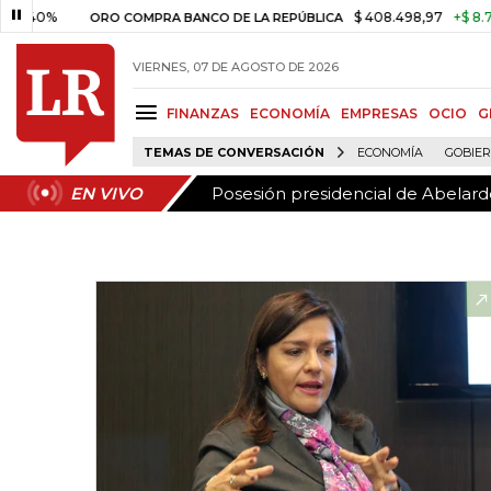
Posesión presidencial de Abelardo
EN VIVO
0%
$ 408.498,97
+$ 8.753,81
ORO COMPRA BANCO DE LA REPÚBLICA
VIERNES, 07 DE AGOSTO DE 2026
FINANZAS
ECONOMÍA
EMPRESAS
OCIO
G
TEMAS DE CONVERSACIÓN
ECONOMÍA
GOBIE
Posesión presidencial de Abelardo
EN VIVO