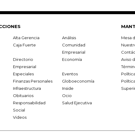
CCIONES
MANT
Alta Gerencia
Análisis
Mesa d
Caja Fuerte
Comunidad
Nuestr
Empresarial
Contác
Directorio
Economía
Aviso 
Empresarial
Términ
Especiales
Eventos
Políti
Finanzas Personales
Globoeconomía
Polític
Infraestructura
Inside
Superi
Obituarios
Ocio
Responsabilidad
Salud Ejecutiva
Social
Videos