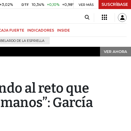
SUSCRÍBASE
VER AHORA
%
10,34%
+0,10%
+0,98%
$ 416,91
+$ 0,05
+0,01%
DTF
UVR
VER MÁS
CAJA FUERTE
INDICADORES
INSIDE
BELARDO DE LA ESPRIELLA
VER AHORA
ndo al reto que
 manos”: García