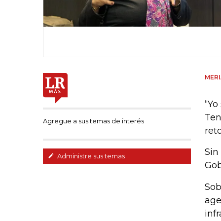
MER
“Yo
Ten
Agregue a sus temas de interés
ret
Sin
Administre sus temas
Gob
Sob
age
inf