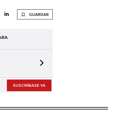
GUARDAR
ARA
Next slide
SUSCRÍBASE YA