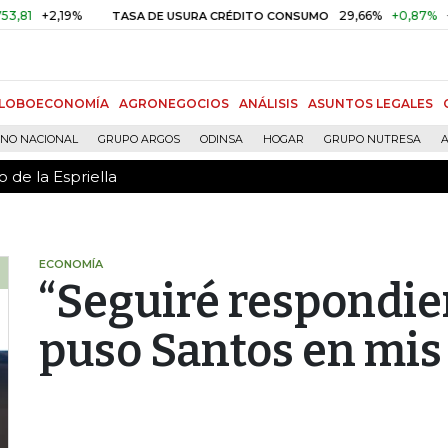
 de la Espriella
+2,19%
29,66%
+0,87%
+3,02
TASA DE USURA CRÉDITO CONSUMO
LOBOECONOMÍA
AGRONEGOCIOS
ANÁLISIS
ASUNTOS LEGALES
RNO NACIONAL
GRUPO ARGOS
ODINSA
HOGAR
GRUPO NUTRESA
A
 de la Espriella
ECONOMÍA
“Seguiré respondie
puso Santos en mis