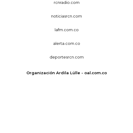
rcnradio.com
noticiasrcn.com
lafm.com.co
alerta.com.co
deportesrcn.com
Organización Ardila Lülle - oal.com.co