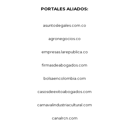
PORTALES ALIADOS:
asuntoslegales.com.co
agronegocios.co
empresas.larepublica.co
firmasdeabogados.com
bolsaencolombia.com
casosdeexitoabogados.com
carnavalindustriacultural.com
canalrcn.com