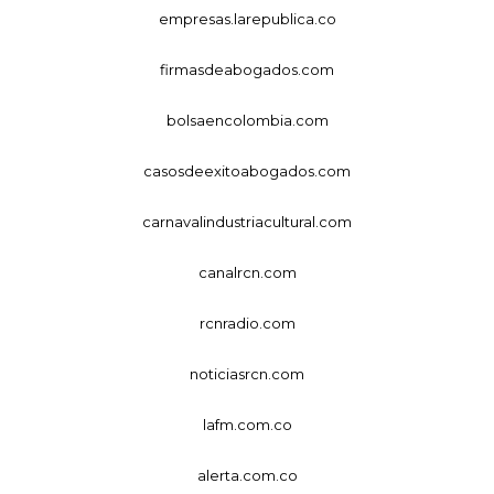
empresas.larepublica.co
firmasdeabogados.com
bolsaencolombia.com
casosdeexitoabogados.com
carnavalindustriacultural.com
canalrcn.com
rcnradio.com
noticiasrcn.com
lafm.com.co
alerta.com.co