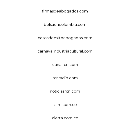
firmasdeabogados.com
bolsaencolombia.com
casosdeexitoabogados.com
carnavalindustriacultural.com
canalrcn.com
rcnradio.com
noticiasrcn.com
lafm.com.co
alerta.com.co