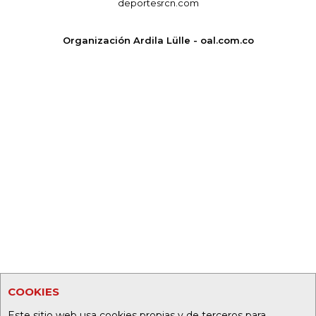
deportesrcn.com
Organización Ardila Lülle - oal.com.co
COOKIES
Este sitio web usa cookies propias y de terceros para