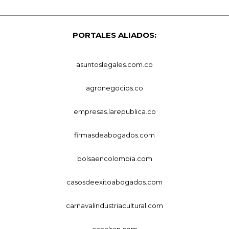
PORTALES ALIADOS:
asuntoslegales.com.co
agronegocios.co
empresas.larepublica.co
firmasdeabogados.com
bolsaencolombia.com
casosdeexitoabogados.com
carnavalindustriacultural.com