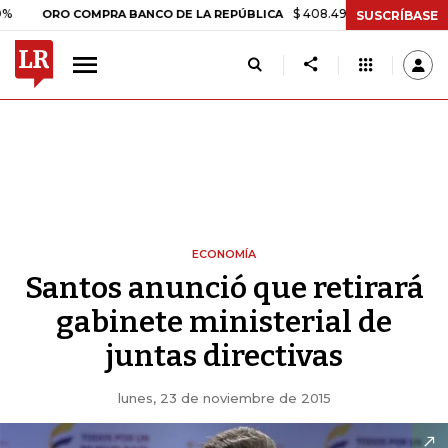
$ 408.498,97
+$ 8.753,81
+2,1
ORO COMPRA BANCO DE LA REPÚBLICA
SUSCRÍBASE
ECONOMÍA
Santos anunció que retirará
gabinete ministerial de
juntas directivas
lunes, 23 de noviembre de 2015