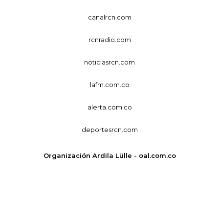
canalrcn.com
rcnradio.com
noticiasrcn.com
lafm.com.co
alerta.com.co
deportesrcn.com
Organización Ardila Lülle - oal.com.co