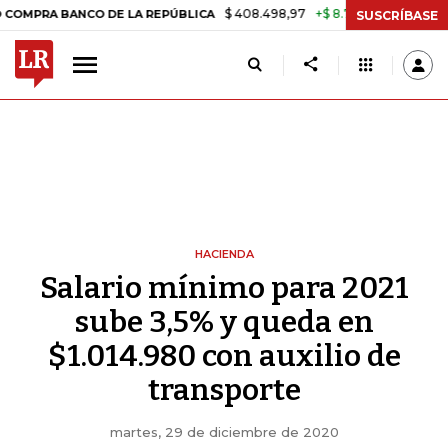
$ 408.498,97
+$ 8.753,81
+2,19%
BANCO DE LA REPÚBLICA
TASA 
SUSCRÍBASE
HACIENDA
Salario mínimo para 2021
sube 3,5% y queda en
$1.014.980 con auxilio de
transporte
martes, 29 de diciembre de 2020