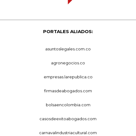
PORTALES ALIADOS:
asuntoslegales.com.co
agronegocios.co
empresas.larepublica.co
firmasdeabogados.com
bolsaencolombia.com
casosdeexitoabogados.com
carnavalindustriacultural.com