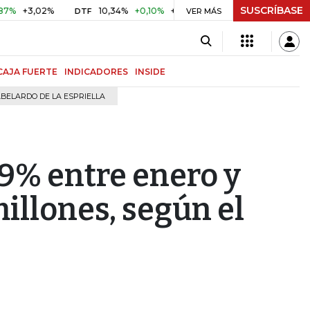
SUSCRÍBASE
3,02%
10,34%
+0,10%
+0,98%
$ 416,96
+$ 0,05
+0,
DTF
VER MÁS
UVR
CAJA FUERTE
INDICADORES
INSIDE
BELARDO DE LA ESPRIELLA
9% entre enero y
illones, según el