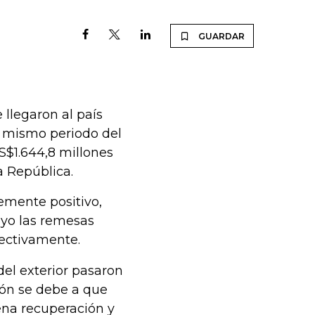
GUARDAR
 llegaron al país
l mismo periodo del
US$1.644,8 millones
a República.
vemente positivo,
yo las remesas
pectivamente.
del exterior pasaron
ión se debe a que
ena recuperación y