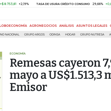
53,81
+2,19%
29,66%
+0,87%
+
TASA DE USURA CRÉDITO CONSUMO
LOBOECONOMÍA
AGRONEGOCIOS
ANÁLISIS
ASUNTOS LEGALES
RNO NACIONAL
GRUPO ARGOS
ODINSA
HOGAR
GRUPO NUTRESA
A
ECONOMÍA
Remesas cayeron 7,
mayo a US$1.513,3 m
Emisor