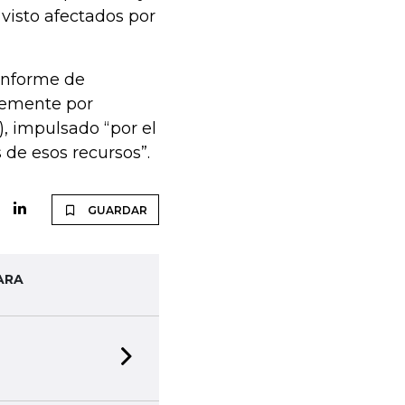
visto afectados por
 informe de
evemente por
), impulsado “por el
de esos recursos”.
GUARDAR
ARA
Next slide