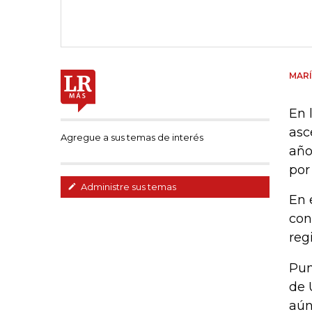
MARÍ
En 
asc
Agregue a sus temas de interés
año
por
Administre sus temas
En 
con
reg
Pun
de 
aún