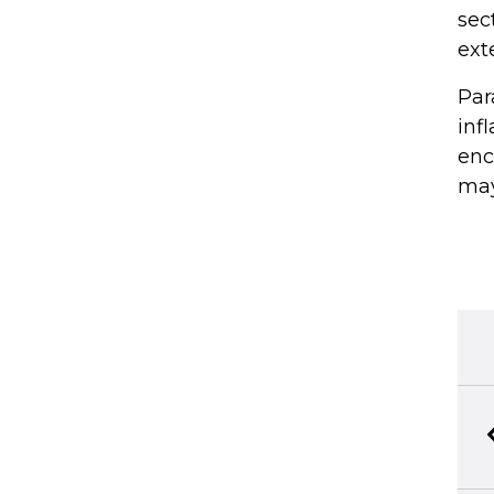
sec
ext
Par
inf
enc
may