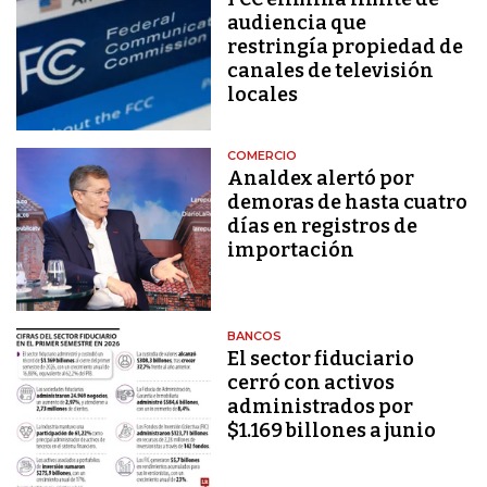
audiencia que
restringía propiedad de
canales de televisión
locales
COMERCIO
Analdex alertó por
demoras de hasta cuatro
días en registros de
importación
BANCOS
El sector fiduciario
cerró con activos
administrados por
$1.169 billones a junio