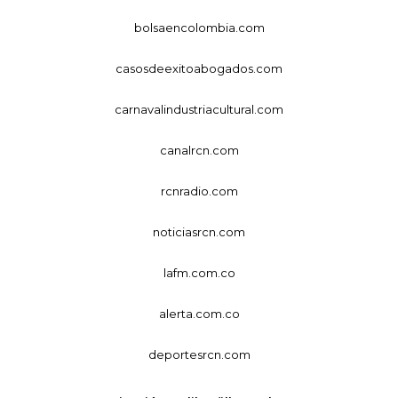
bolsaencolombia.com
casosdeexitoabogados.com
carnavalindustriacultural.com
canalrcn.com
rcnradio.com
noticiasrcn.com
lafm.com.co
alerta.com.co
deportesrcn.com