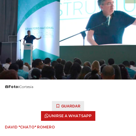
Foto:
Cortesía
GUARDAR
UNIRSE A WHATSAPP
DAVID "CHATO" ROMERO