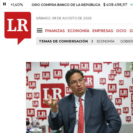
+1,40%
$ 408.498,97
+$ 8.753
ORO COMPRA BANCO DE LA REPÚBLICA
SÁBADO, 08 DE AGOSTO DE 2026
FINANZAS
ECONOMÍA
EMPRESAS
OCIO
G
TEMAS DE CONVERSACIÓN
ECONOMÍA
GOBIE