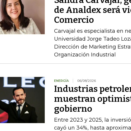
Sandra Carvajal, g
de Analdex será v
Comercio
Carvajal es especialista en n
Universidad Jorge Tadeo Loz
Dirección de Marketing Estra
Organización Industrial
ENERGÍA
06/08/2026
Industrias petrole
muestran optimist
gobierno
Entre 2023 y 2025, la inversi
cayó un 34%, hasta aproxim