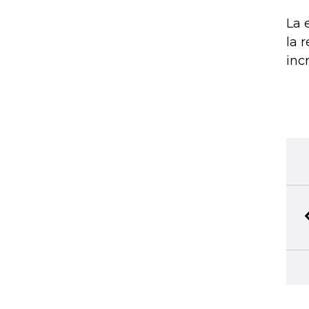
La 
la 
inc