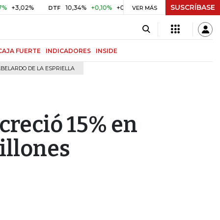
SUSCRÍBASE
,02%
10,34%
+0,10%
+0,98%
$ 416,96
+$ 0,05
+0,0
DTF
VER MÁS
UVR
CAJA FUERTE
INDICADORES
INSIDE
BELARDO DE LA ESPRIELLA
 creció 15% en
illones