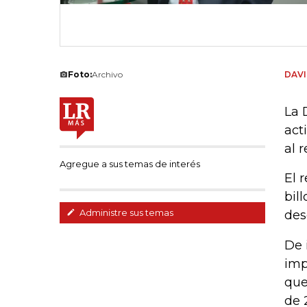
Foto:
Archivo
DAVI
La 
act
al 
Agregue a sus temas de interés
El 
bil
Administre sus temas
des
De 
imp
que
de 