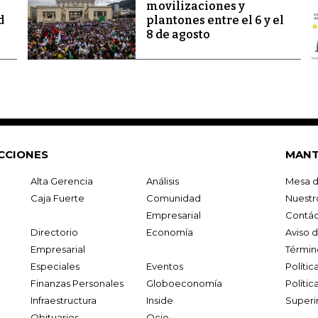
movilizaciones y
d
plantones entre el 6 y el
8 de agosto
CCIONES
MANT
Alta Gerencia
Análisis
Mesa d
Caja Fuerte
Comunidad
Nuestr
Empresarial
Contác
Directorio
Economía
Aviso 
Empresarial
Términ
Especiales
Eventos
Políti
Finanzas Personales
Globoeconomía
Polític
Infraestructura
Inside
Superi
Obituarios
Ocio