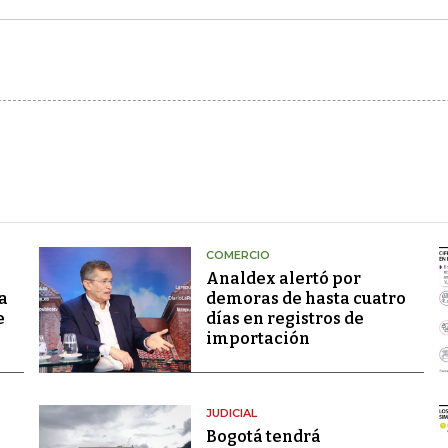
COMERCIO
Analdex alertó por
a
demoras de hasta cuatro
e
días en registros de
importación
JUDICIAL
Bogotá tendrá