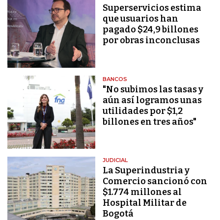
Superservicios estima
que usuarios han
pagado $24,9 billones
por obras inconclusas
BANCOS
"No subimos las tasas y
aún así logramos unas
utilidades por $1,2
billones en tres años"
JUDICIAL
La Superindustria y
Comercio sancionó con
$1.774 millones al
Hospital Militar de
Bogotá