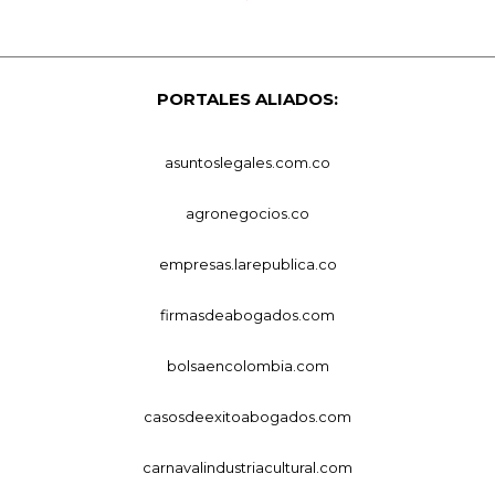
PORTALES ALIADOS:
asuntoslegales.com.co
agronegocios.co
empresas.larepublica.co
firmasdeabogados.com
bolsaencolombia.com
casosdeexitoabogados.com
carnavalindustriacultural.com