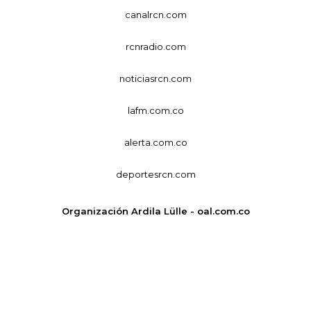
canalrcn.com
rcnradio.com
noticiasrcn.com
lafm.com.co
alerta.com.co
deportesrcn.com
Organización Ardila Lülle - oal.com.co