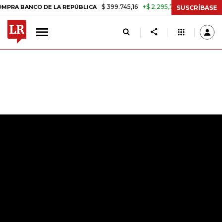
$ 399.745,16
+$ 2.295,71
+0,58%
O DE LA REPÚBLICA
TASA DE US
SUSCRÍBASE