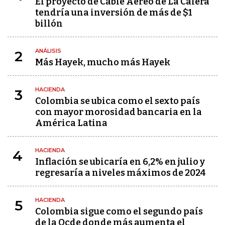
El proyecto de Cable Aéreo de La Calera
tendría una inversión de más de $1
billón
ANÁLISIS
2
Más Hayek, mucho más Hayek
HACIENDA
3
Colombia se ubica como el sexto país
con mayor morosidad bancaria en la
América Latina
HACIENDA
4
Inflación se ubicaría en 6,2% en julio y
regresaría a niveles máximos de 2024
HACIENDA
5
Colombia sigue como el segundo país
de la Ocde donde más aumenta el