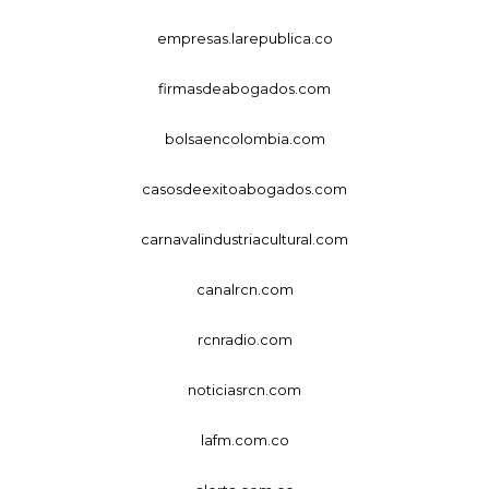
empresas.larepublica.co
firmasdeabogados.com
bolsaencolombia.com
casosdeexitoabogados.com
carnavalindustriacultural.com
canalrcn.com
rcnradio.com
noticiasrcn.com
lafm.com.co