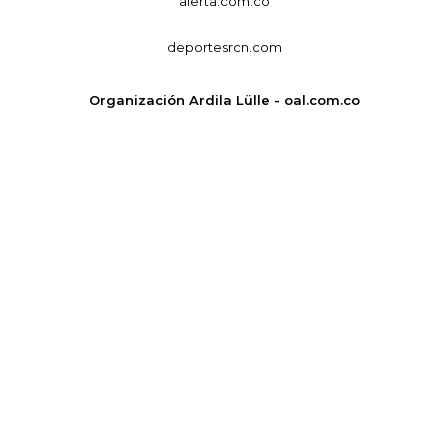
alerta.com.co
deportesrcn.com
Organización Ardila Lülle - oal.com.co