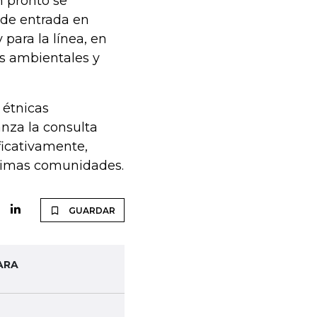
n pronto se
 de entrada en
 para la línea, en
es ambientales y
 étnicas
vanza la consulta
ficativamente,
últimas comunidades.
GUARDAR
ARA