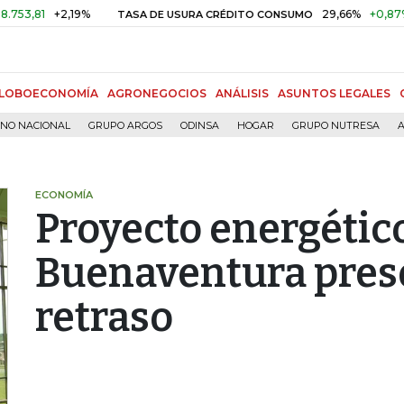
1
+2,19%
29,66%
+0,87%
+3,
TASA DE USURA CRÉDITO CONSUMO
LOBOECONOMÍA
AGRONEGOCIOS
ANÁLISIS
ASUNTOS LEGALES
RNO NACIONAL
GRUPO ARGOS
ODINSA
HOGAR
GRUPO NUTRESA
A
ECONOMÍA
Proyecto energétic
Buenaventura prese
retraso