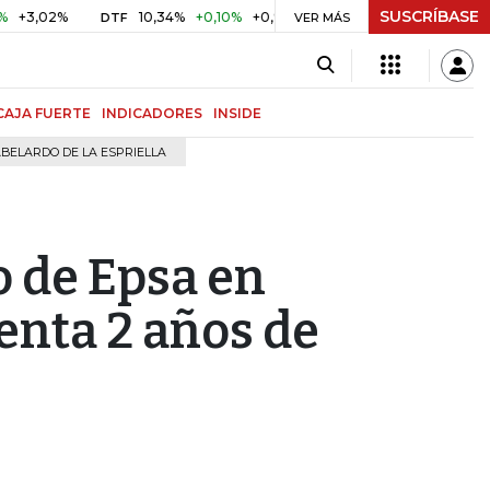
SUSCRÍBASE
02%
10,34%
+0,10%
+0,98%
$ 417,01
+$ 0,05
+0,01%
DTF
UVR
VER MÁS
CAJA FUERTE
INDICADORES
INSIDE
BELARDO DE LA ESPRIELLA
o de Epsa en
nta 2 años de