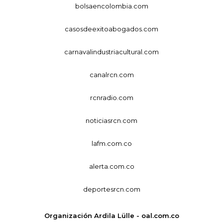
bolsaencolombia.com
casosdeexitoabogados.com
carnavalindustriacultural.com
canalrcn.com
rcnradio.com
noticiasrcn.com
lafm.com.co
alerta.com.co
deportesrcn.com
Organización Ardila Lülle - oal.com.co