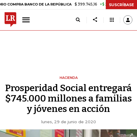
$ 399.745,16
+$ 2.295,71
+0,58%
PRA BANCO DE LA REPÚBLICA
TAS
SUSCRÍBASE
HACIENDA
Prosperidad Social entregará
$745.000 millones a familias
y jóvenes en acción
lunes, 29 de junio de 2020