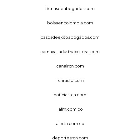
firmasdeabogados.com
bolsaencolombia.com
casosdeexitoabogados.com
carnavalindustriacultural.com
canalrcn.com
rcnradio.com
noticiasrcn.com
lafm.com.co
alerta.com.co
deportesrcn.com