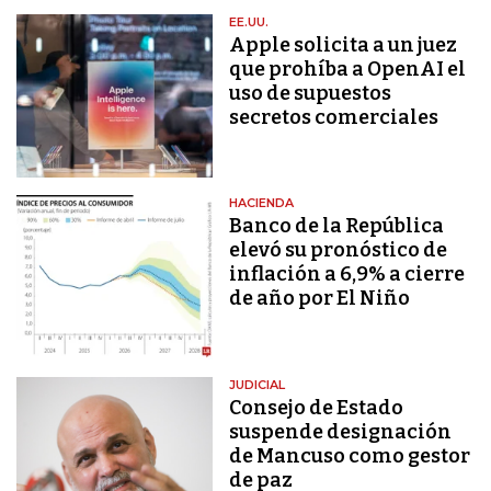
EE.UU.
Apple solicita a un juez
que prohíba a OpenAI el
uso de supuestos
secretos comerciales
HACIENDA
Banco de la República
elevó su pronóstico de
inflación a 6,9% a cierre
de año por El Niño
JUDICIAL
Consejo de Estado
suspende designación
de Mancuso como gestor
de paz