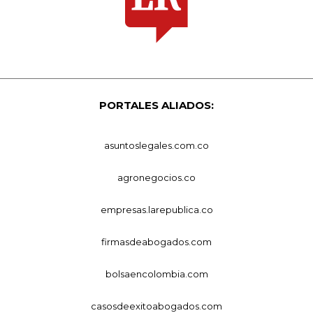
PORTALES ALIADOS:
asuntoslegales.com.co
agronegocios.co
empresas.larepublica.co
firmasdeabogados.com
bolsaencolombia.com
casosdeexitoabogados.com