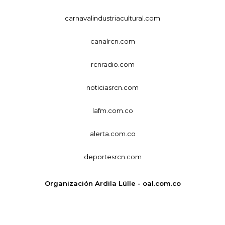
carnavalindustriacultural.com
canalrcn.com
rcnradio.com
noticiasrcn.com
lafm.com.co
alerta.com.co
deportesrcn.com
Organización Ardila Lülle - oal.com.co