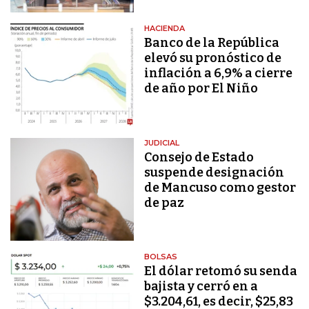
HACIENDA
Banco de la República
elevó su pronóstico de
inflación a 6,9% a cierre
de año por El Niño
JUDICIAL
Consejo de Estado
suspende designación
de Mancuso como gestor
de paz
BOLSAS
El dólar retomó su senda
bajista y cerró en a
$3.204,61, es decir, $25,83