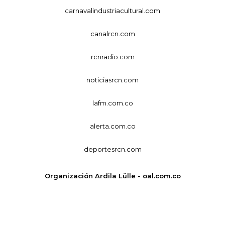
carnavalindustriacultural.com
canalrcn.com
rcnradio.com
noticiasrcn.com
lafm.com.co
alerta.com.co
deportesrcn.com
Organización Ardila Lülle - oal.com.co