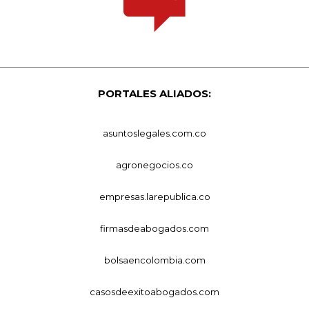
PORTALES ALIADOS:
asuntoslegales.com.co
agronegocios.co
empresas.larepublica.co
firmasdeabogados.com
bolsaencolombia.com
casosdeexitoabogados.com