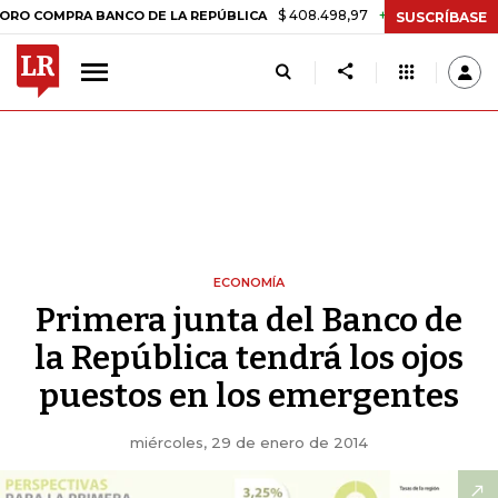
$ 408.498,97
+$ 8.753,81
+2,19%
RA BANCO DE LA REPÚBLICA
TA
SUSCRÍBASE
ECONOMÍA
Primera junta del Banco de
la República tendrá los ojos
puestos en los emergentes
miércoles, 29 de enero de 2014