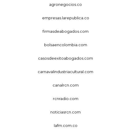
agronegocios.co
empresas.larepublica.co
firmasdeabogados.com
bolsaencolombia.com
casosdeexitoabogados.com
carnavalindustriacultural.com
canalrcn.com
rcnradio.com
noticiasrcn.com
lafm.com.co