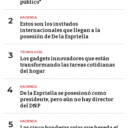
público"
HACIENDA
2
Estos son los invitados
internacionales que llegan a la
posesión de De la Espriella
TECNOLOGÍA
3
Los gadgets innovadores que están
transformando las tareas cotidianas
del hogar
HACIENDA
4
De la Espriella se posesionó como
presidente, pero aún no hay director
del DNP
HACIENDA
5
Las cinco banderas rojas que hereda el