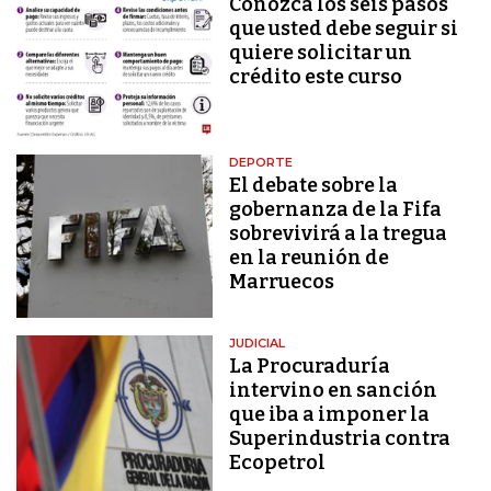
Conozca los seis pasos
que usted debe seguir si
quiere solicitar un
crédito este curso
DEPORTE
El debate sobre la
gobernanza de la Fifa
sobrevivirá a la tregua
en la reunión de
Marruecos
JUDICIAL
La Procuraduría
intervino en sanción
que iba a imponer la
Superindustria contra
Ecopetrol