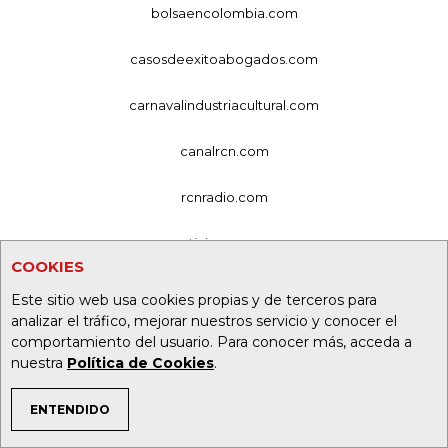
bolsaencolombia.com
casosdeexitoabogados.com
carnavalindustriacultural.com
canalrcn.com
rcnradio.com
noticiasrcn.com
COOKIES
lafm.com.co
Este sitio web usa cookies propias y de terceros para
analizar el tráfico, mejorar nuestros servicio y conocer el
alerta.com.co
comportamiento del usuario. Para conocer más, acceda a
nuestra
Política de Cookies
.
deportesrcn.com
ENTENDIDO
TEMAS DE INTERÉS
Organización Ardila Lülle - oal.com.co