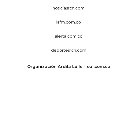
noticiasrcn.com
lafm.com.co
alerta.com.co
deportesrcn.com
Organización Ardila Lülle - oal.com.co