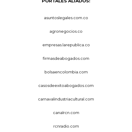
PORTALES ALIADOS:
asuntoslegales.com.co
agronegocios.co
empresas.larepublica.co
firmasdeabogados.com
bolsaencolombia.com
casosdeexitoabogados.com
carnavalindustriacultural.com
canalrcn.com
rcnradio.com