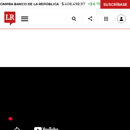
$ 408.498,97
+$ 8.753,81
+2,19%
ANCO DE LA REPÚBLICA
TASA D
SUSCRÍBASE