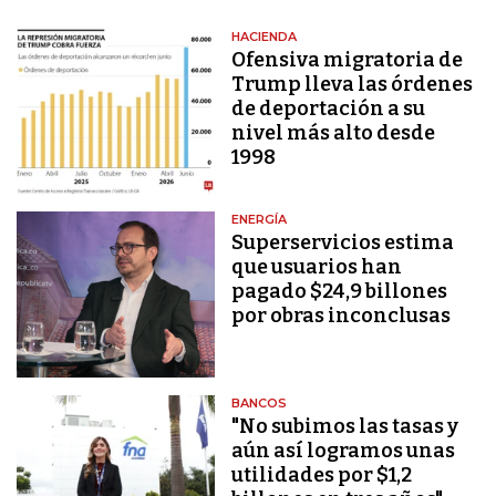
HACIENDA
Ofensiva migratoria de
Trump lleva las órdenes
de deportación a su
nivel más alto desde
1998
ENERGÍA
Superservicios estima
que usuarios han
pagado $24,9 billones
por obras inconclusas
BANCOS
"No subimos las tasas y
aún así logramos unas
utilidades por $1,2