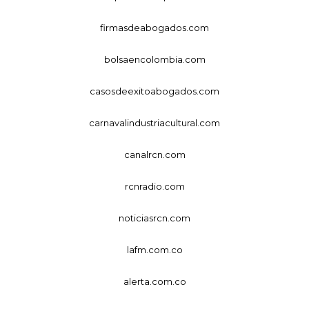
firmasdeabogados.com
bolsaencolombia.com
casosdeexitoabogados.com
carnavalindustriacultural.com
canalrcn.com
rcnradio.com
noticiasrcn.com
lafm.com.co
alerta.com.co